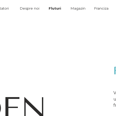
Despre noi
Fluturi
Magazin
Franciza
Contacte
Y
DEN
V
u
f