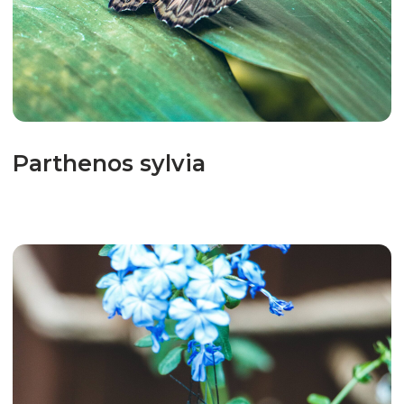
Papilio demoleus
Athyma perius