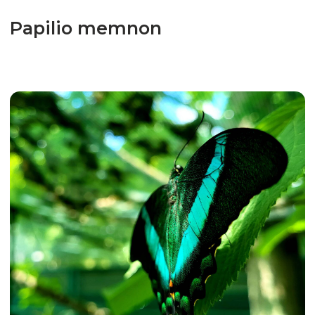
BEFLY GARDEN
Pentru vizitatori
Despre noi
Fluturi
Magazin
Contacte
Program de lucru
Luni-Vineri: 10:00 - 19:00
Sâmbătă-Duminică: 9:00 - 19:00
În zilele ploioase și posomorâte