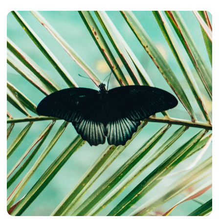
Cethosia cyane
Argema mimosae