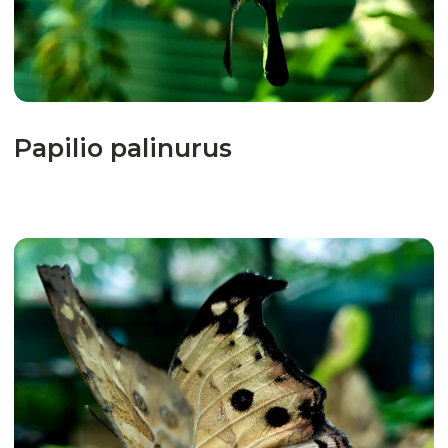
grădina nu activează.
Adresa
Strada Prof. Eduard Caudella nr.26A, Iasi,
România
Acces cu autobuzul 201 (Podul Roșu –
Bârnova)
Stația: Str. Bârnova sau B’Nova Market
~10 minute pe jos până la noi
0741218946
beflygarden@gmail.com
Instagram
Facebook
Politica de confidențialitate
© 2024 BEFLY GARDEN
Toate drepturile rezervate.